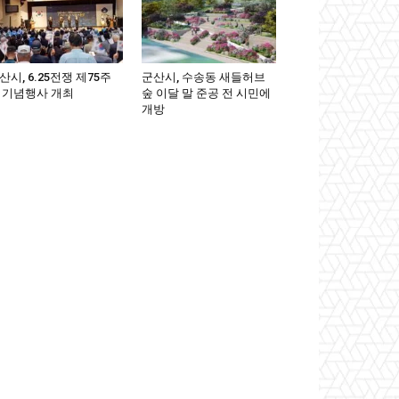
산시, 6.25전쟁 제75주
군산시, 수송동 새들허브
 기념행사 개최
숲 이달 말 준공 전 시민에
개방