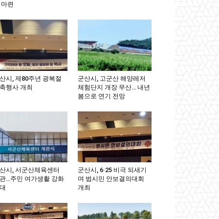
 마련
산시, 제80주년 광복절
군산시, 고군산 해양레저
축행사 개최
체험단지 개장 무산… 내년
봄으로 연기 전망
산시, 서군산체육센터
군산시, 6·25 비극 되새기
관…주민 여가생활 강화
며 범시민 안보결의대회
대
개최