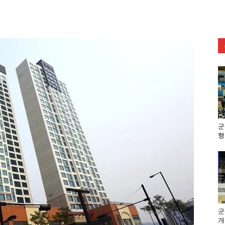
군
행
군
개