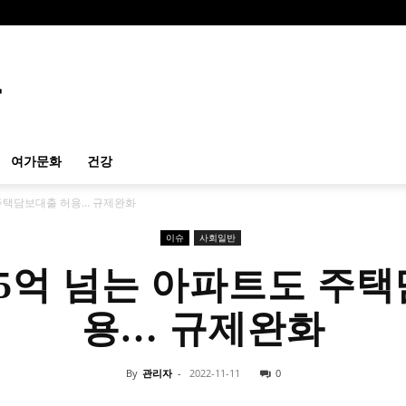
여가문화
건강
 주택담보대출 허용… 규제완화
이슈
사회일반
15억 넘는 아파트도 주
용… 규제완화
By
관리자
-
2022-11-11
0