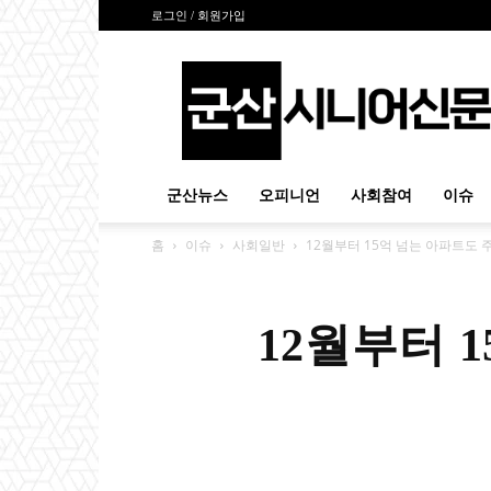
로그인 / 회원가입
군
산
시
니
어
신
군산뉴스
오피니언
사회참여
이슈
문
홈
이슈
사회일반
12월부터 15억 넘는 아파트도
12월부터 