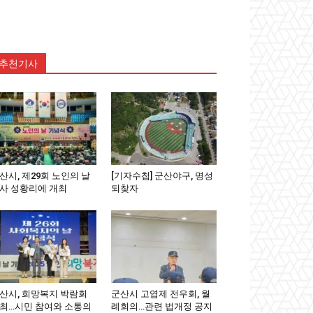
추천기사
산시, 제29회 노인의 날
[기자수첩] 군산야구, 명성
사 성황리에 개최
되찾자
산시, 희망복지 박람회
군산시 고엽제 전우회, 월
최…시민 참여와 소통의
례회의…관련 법개정 공지