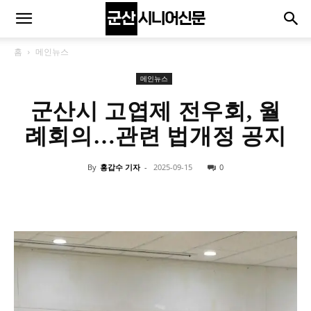
홈
메인뉴스
메인뉴스
군산시 고엽제 전우회, 월
례회의…관련 법개정 공지
By
홍갑수 기자
-
2025-09-15
0