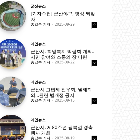
군산뉴스
[기자수첩] 군산야구, 명성 되찾
자
홍갑수 기자
-
2025-09-29
0
메인뉴스
군산시, 희망복지 박람회 개최…
시민 참여와 소통의 장 마련
홍갑수 기자
-
2025-09-22
0
메인뉴스
군산시 고엽제 전우회, 월례회
의…관련 법개정 공지
홍갑수 기자
-
2025-09-15
0
메인뉴스
군산시, 제80주년 광복절 경축
행사 개최
홍갑수 기자
-
2025-08-19
0