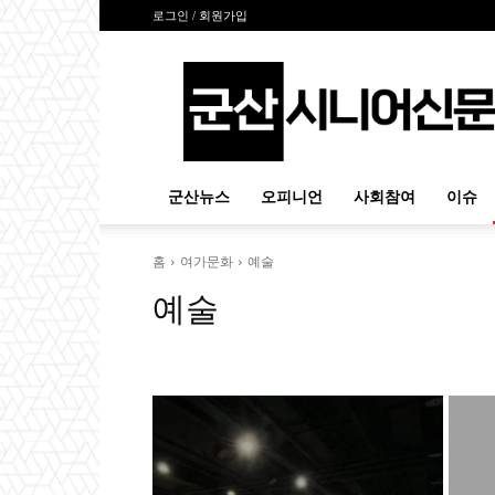
로그인 / 회원가입
군
산
시
니
어
신
군산뉴스
오피니언
사회참여
이슈
문
홈
여가문화
예술
예술
문화
여행
예술