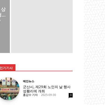
 상
행…
종
인기기사
메인뉴스
군산시, 제29회 노인의 날 행사
성황리에 개최
홍갑수 기자
-
2025-09-30
0