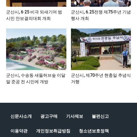
군산시, 6·25 비극 되새기며 범
군산시, 6.25전쟁 제75주년 기념
시민 안보결의대회 개최
행사 개최
군산시, 수송동 새들허브숲 이달
군산시, 제70주년 현충일 추념식
말 준공 전 시민에 개방
거행
신문사소개
광고구매
기사제보
불편신고
이용약관
개인정보취급방침
청소년보호정책