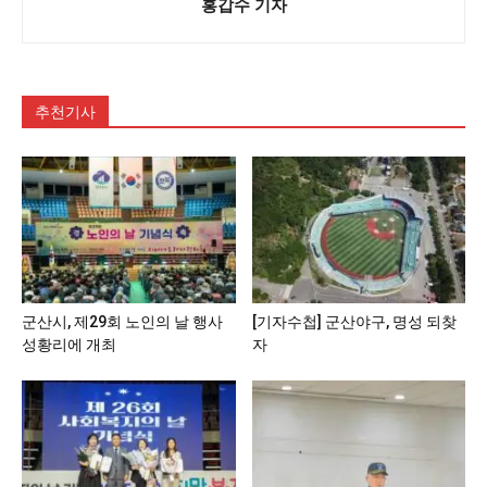
홍갑수 기자
추천기사
군산시, 제29회 노인의 날 행사
[기자수첩] 군산야구, 명성 되찾
성황리에 개최
자