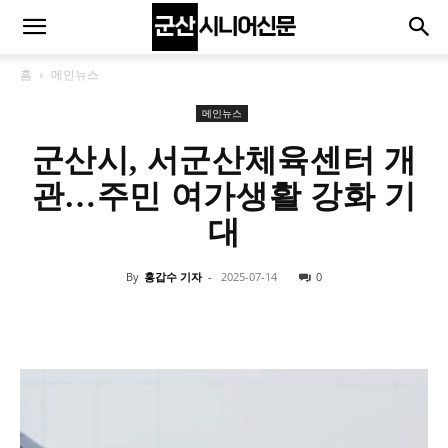
홈
메인뉴스
메인뉴스
군산시, 서군산체육센터 개
관…주민 여가생활 강화 기
대
By
홍갑수 기자
-
2025-07-14
0