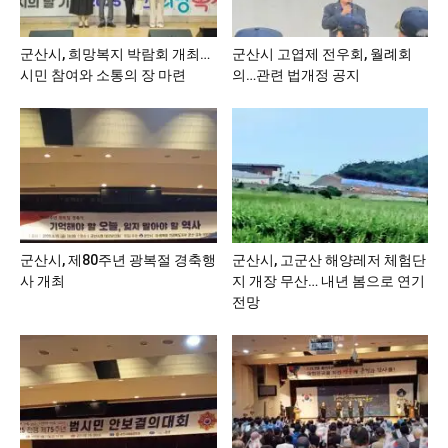
군산시, 희망복지 박람회 개최…
군산시 고엽제 전우회, 월례회
시민 참여와 소통의 장 마련
의…관련 법개정 공지
군산시, 제80주년 광복절 경축행
군산시, 고군산 해양레저 체험단
사 개최
지 개장 무산… 내년 봄으로 연기
전망