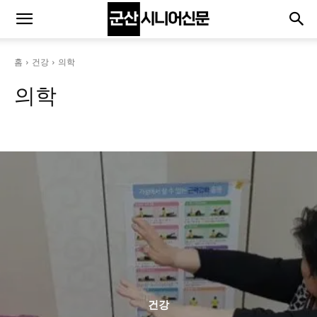
홈
건강
의학
의학
건강상식
운동
음식
의학
코로나19
건강