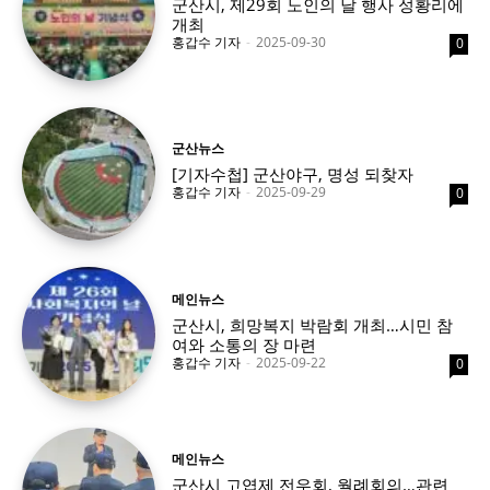
군산시, 제29회 노인의 날 행사 성황리에
개최
홍갑수 기자
-
2025-09-30
0
군산뉴스
[기자수첩] 군산야구, 명성 되찾자
홍갑수 기자
-
2025-09-29
0
메인뉴스
군산시, 희망복지 박람회 개최…시민 참
여와 소통의 장 마련
홍갑수 기자
-
2025-09-22
0
메인뉴스
군산시 고엽제 전우회, 월례회의…관련