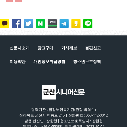
신문사소개
광고구매
기사제보
불편신고
이용약관
개인정보취급방침
청소년보호정책
협력기관 : 금강노인복지관(관장 박희수)
전라북도 군산시 백릉로 245 | 전화번호 : 063-442-0012
발행·편집인 : 장한형│청소년보호책임자 : 장한형
등록번호 : 서울 아55088│등록·발행일 : 2023-10-04