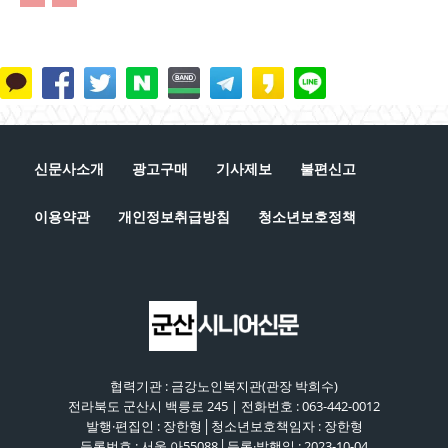
신문사소개
광고구매
기사제보
불편신고
이용약관
개인정보취급방침
청소년보호정책
협력기관 : 금강노인복지관(관장 박희수)
전라북도 군산시 백릉로 245 | 전화번호 : 063-442-0012
발행·편집인 : 장한형│청소년보호책임자 : 장한형
등록번호 : 서울 아55088│등록·발행일 : 2023-10-04