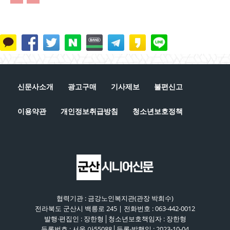
신문사소개
광고구매
기사제보
불편신고
이용약관
개인정보취급방침
청소년보호정책
협력기관 : 금강노인복지관(관장 박희수)
전라북도 군산시 백릉로 245 | 전화번호 : 063-442-0012
발행·편집인 : 장한형│청소년보호책임자 : 장한형
등록번호 : 서울 아55088│등록·발행일 : 2023-10-04