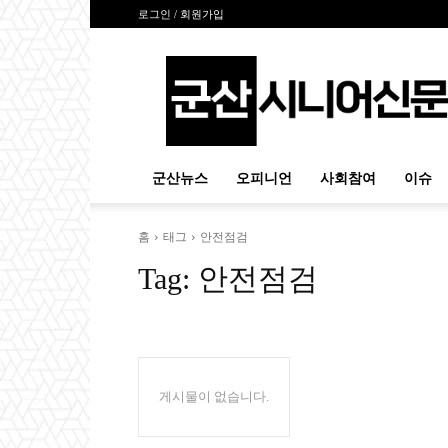
로그인 / 회원가입
군
산
시
니
어
신
군산뉴스
오피니언
사회참여
이슈
문
홈
태그
안전점검
Tag:
안전점검
게시물이 없습니다.