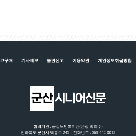
고구매
기사제보
불편신고
이용약관
개인정보취급방침
협력기관 : 금강노인복지관(관장 박희수)
전라북도 군산시 백릉로 245 | 전화번호 : 063-442-0012