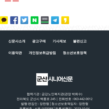
신문사소개
광고구매
기사제보
불편신고
이용약관
개인정보취급방침
청소년보호정책
협력기관 : 금강노인복지관(관장 박희수)
전라북도 군산시 백릉로 245 | 전화번호 : 063-442-0012
발행·편집인 : 장한형│청소년보호책임자 : 장한형
등록번호 : 서울 아55088│등록·발행일 : 2023-10-04