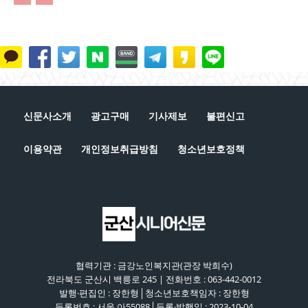
신문사소개
광고구매
기사제보
불편신고
이용약관
개인정보취급방침
청소년보호정책
협력기관 : 금강노인복지관(관장 박희수)
전라북도 군산시 백릉로 245 | 전화번호 : 063-442-0012
발행·편집인 : 장한형│청소년보호책임자 : 장한형
등록번호 : 서울 아55088│등록·발행일 : 2023-10-04