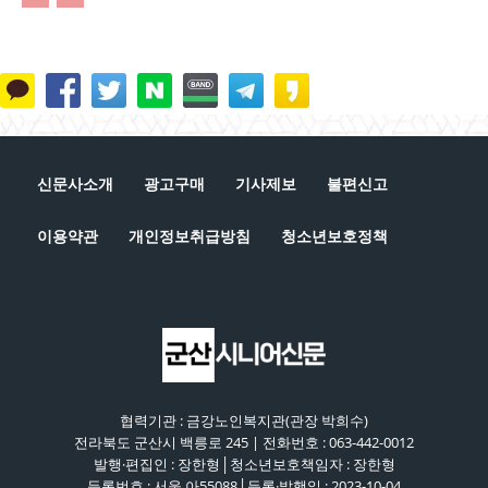
신문사소개
광고구매
기사제보
불편신고
이용약관
개인정보취급방침
청소년보호정책
협력기관 : 금강노인복지관(관장 박희수)
전라북도 군산시 백릉로 245 | 전화번호 : 063-442-0012
발행·편집인 : 장한형│청소년보호책임자 : 장한형
등록번호 : 서울 아55088│등록·발행일 : 2023-10-04