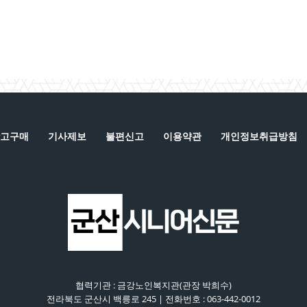
고구매
기사제보
불편신고
이용약관
개인정보취급방침
협력기관 : 금강노인복지관(관장 박희수)
전라북도 군산시 백릉로 245 | 전화번호 : 063-442-0012