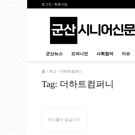
로그인 / 회원가입
군
산
시
니
어
신
군산뉴스
오피니언
사회참여
이슈
문
홈
태그
더하트컴퍼니
Tag:
더하트컴퍼니
게시물이 없습니다.